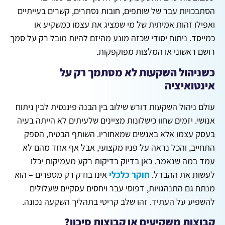
הסתבכויות עבר של שותפים, חובות נסתרים, קשרים בעייתיים
ואפילו זהות אמיתית של מי שמציג את עצמו כמשקיע או
כמייסד. ניתוח יסודי שכזה מונע מהיזם להיות מובל רק על סמך
רושם ראשוני או המלצות מפוקפקות.
כשניהול השקעות לא מסתמך רק על
אינטואיציה
עולם ניהול השקעות דורש שילוב בין הבנה פיננסית לבין ניתוח
אנושי. יזמים שחוו כישלונות מציינים שלעיתים לא הייתה בעיה
בעסק עצמו אלא באנשים שמאחוריו. השותף הבטיח, הספק
התחייב, והכל נראה על פניו מקצועי, אבל אף אחד מהם לא
עמד במה שנאמר. כאן בדיוק בדיקות רקע מעמיקות יכלו
לעשות את ההבדל.
חוקר כלכלי
אינו בודק רק מספרים – הוא
מנתח גם התנהגויות, דפוסי עבר ויחסים עסקיים שעלולים
להשפיע על העתיד. זהו שלב קריטי בתהליך השקעה נכונה.
קבוצות משקיעים או קבוצות סיכון?