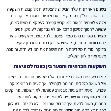
בשנים האחרונות עלה הביקוש להצטרפות אל קבוצות השקעה
– בין אם בנדל"ן, בפינטק או בטכנולוגיות ירוקות. אך קבוצות
אלה שלעיתים נראות כמו קרש קפיצה לעסקאות משתלמות,
עשויות להפוך לסיכון מרוכז אם לא נבדקות לעומק. יזמים
מציינים מקרים בהם מצאו עצמם בלב קבוצת משקיעים שהיו
להם כוונות נסתרות, או ששימשו רק כחזית למנגנון עוקץ.
בדיקה יסודית מקדימה הייתה חושפת את המידע הזה, וחוסכת
אלפי ואף מיליוני שקלים.
השקעות חברתיות והפער בין כוונה למציאות
יזמים צעירים נמשכים לאחרונה אל השקעות חברתיות – שילוב
של תשואה כלכלית ותרומה לקהילה. אך לעיתים הרומנטיקה
שברעיון מסתירה בעיות מבניות: עמותות לא רשומות, פרויקטים
בלתי מפוקחים, או שותפים לא אמינים. במקום לוותר על
התחום, חשוב לדעת איך לבדוק אותו נכון. לא כל יזם יודע לאן
לפנות לצורך איתור משקיעים מהימנים או כיצד לבדוק את